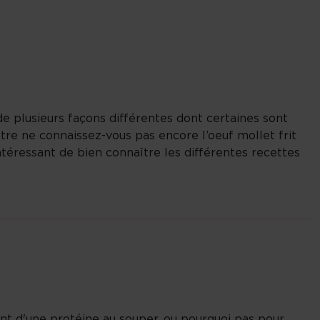
 de plusieurs façons différentes dont certaines sont
être ne connaissez-vous pas encore l’oeuf mollet frit
intéressant de bien connaître les différentes recettes
nt d'une protéine au souper, ou pourquoi pas pour