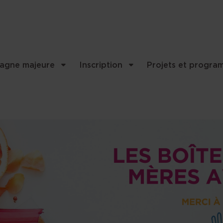
..
agne majeure
Inscription
Projets et progra
et contenu associés