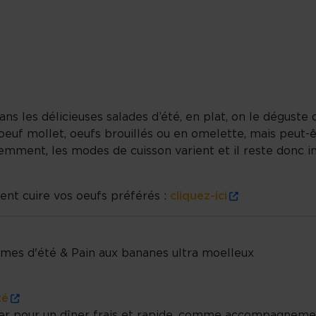
dans les délicieuses salades d’été, en plat, on le déguste
, oeuf mollet, oeufs brouillés ou en omelette, mais peut-
féremment, les modes de cuisson varient et il reste donc 
ent cuire vos oeufs préférés :
cliquez-ici
mes d'été & Pain aux bananes ultra moelleux
té
iser pour un dîner frais et rapide, comme accompagneme