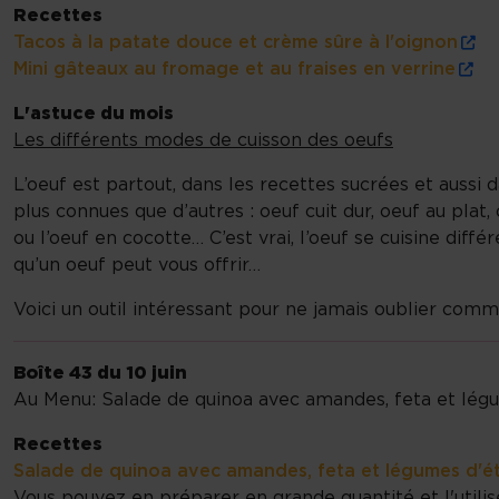
Recettes
Tacos à la patate douce et crème sûre à l'oignon
Mini gâteaux au fromage et au fraises en verrine
L'astuce du mois
Les différents modes de cuisson des oeufs
L’oeuf est partout, dans les recettes sucrées et aussi 
plus connues que d’autres : oeuf cuit dur, oeuf au plat
ou l’oeuf en cocotte… C’est vrai, l’oeuf se cuisine dif
qu’un oeuf peut vous offrir…
Voici un outil intéressant pour ne jamais oublier comm
Boîte 43 du 10 juin
Au Menu: Salade de quinoa avec amandes, feta et légu
Recettes
Salade de quinoa avec amandes, feta et légumes d'é
Vous pouvez en préparer en grande quantité et l'util