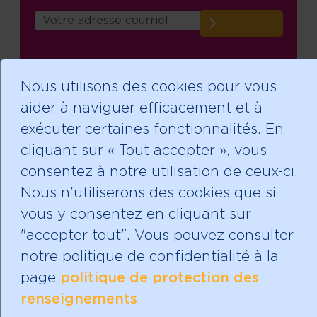
Mères avec pouvoir est un organisme de
Nous utilisons des cookies pour vous
bienfaisance enregistré avec un statut
aider à naviguer efficacement et à
d'exonération fiscale.
exécuter certaines fonctionnalités. En
Notre numéro d'identification de bienfaisance
est: 888528809 RR 0001
cliquant sur « Tout accepter », vous
consentez à notre utilisation de ceux-ci.
Nous n'utiliserons des cookies que si
vous y consentez en cliquant sur
"accepter tout". Vous pouvez consulter
notre politique de confidentialité à la
page
politique de protection des
renseignements
.