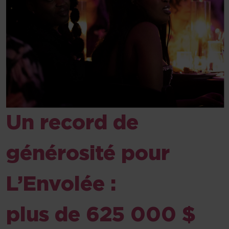
Un record de
générosité pour
L’Envolée :
plus de 625 000 $