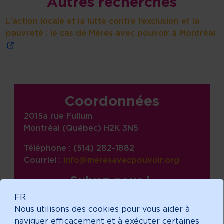
Autres recherches
L’action locale et la lutte contre l’exclusion et la
pauvreté : le cas de Mères avec pouvoir à Montréal
Informations sur le site, liens,
Coordonnées
2015a rue Fullum
Montréal (Québec) H2K 3N5
Téléphone : (514) 282-1882
Courriel :
info@meresavecpouvoir.org
Suivez-nous !
facebook
FR
Nous utilisons des cookies pour vous aider à
linkedin
naviguer efficacement et à exécuter certaines