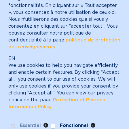
instagram
fonctionnalités. En cliquant sur « Tout accepter
», vous consentez à notre utilisation de ceux-ci.
Nous n'utiliserons des cookies que si vous y
consentez en cliquant sur "accepter tout". Vous
pouvez consulter notre politique de
Faire un don
confidentialité à la page
politique de protection
des renseignements
.
EN
We use cookies to help you navigate efficiently
Abonnez-vous à notre
and enable certain features. By clicking “Accept
infolettre!
all,” you consent to our use of cookies. We will
only use cookies if you provide your consent by
clicking “Accept all.” You can view our privacy
policy on the page
Protection of Personal
Information Policy
.
Mères avec pouvoir est un organisme de
bienfaisance enregistré avec un statut
Essentiel
Fonctionnel