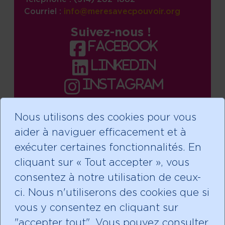
Courriel :
info@meresavecpouvoir.org
Suivez-nous !
facebook
linkedin
instagram
Nous utilisons des cookies pour vous
aider à naviguer efficacement et à
Faire un don
exécuter certaines fonctionnalités. En
cliquant sur « Tout accepter », vous
consentez à notre utilisation de ceux-
ci. Nous n'utiliserons des cookies que si
Abonnez-vous à notre
vous y consentez en cliquant sur
infolettre!
"accepter tout". Vous pouvez consulter