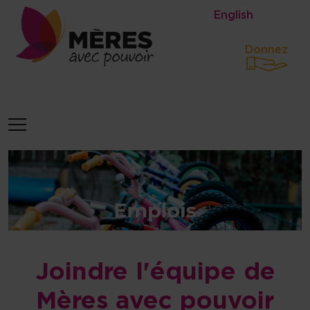
Identité du site, navigation, etc
English
Donnez
Navigation et fonctionnalités 
Joindre l'équipe de
Mères avec pouvoir