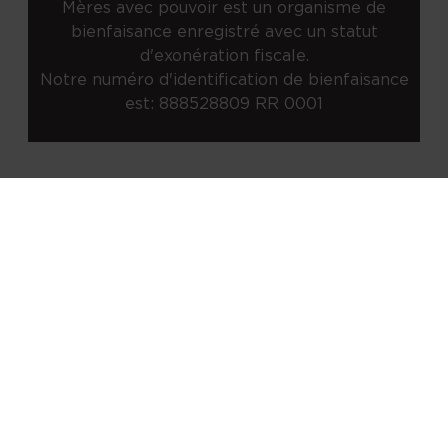
Mères avec pouvoir est un organisme de
bienfaisance enregistré avec un statut
d'exonération fiscale.
Notre numéro d'identification de bienfaisance
est: 888528809 RR 0001