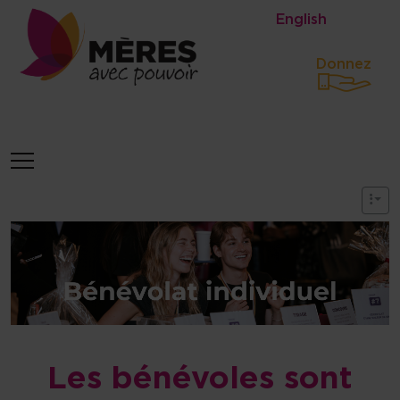
Identité du site, navigation, etc
English
Donnez
Navigation et fonctionnalités 
Les bénévoles sont