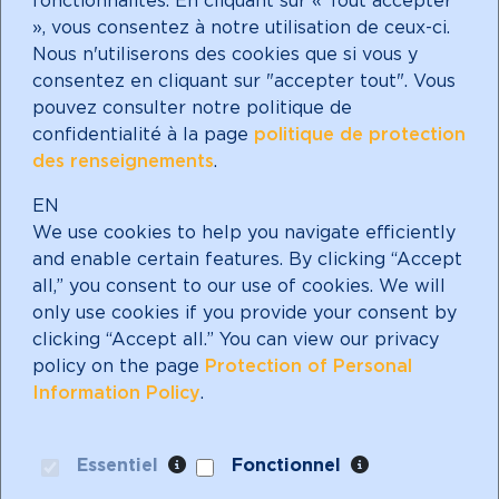
fonctionnalités. En cliquant sur « Tout accepter
», vous consentez à notre utilisation de ceux-ci.
Nous n'utiliserons des cookies que si vous y
consentez en cliquant sur "accepter tout". Vous
pouvez consulter notre politique de
Faire un don
confidentialité à la page
politique de protection
des renseignements
.
EN
We use cookies to help you navigate efficiently
Abonnez-vous à notre
and enable certain features. By clicking “Accept
infolettre!
all,” you consent to our use of cookies. We will
only use cookies if you provide your consent by
clicking “Accept all.” You can view our privacy
policy on the page
Protection of Personal
Information Policy
.
Mères avec pouvoir est un organisme de
bienfaisance enregistré avec un statut
Essentiel
Fonctionnel
d'exonération fiscale.