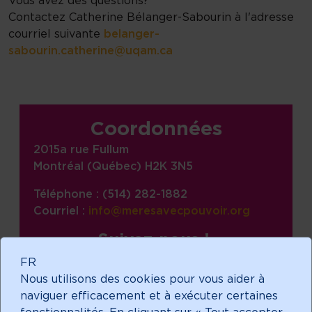
Vous avez des questions?
Contactez Catherine Bélanger-Sabourin à l'adresse
courriel suivante
belanger-
sabourin.catherine@uqam.ca
Informations sur le site, liens,
Coordonnées
2015a rue Fullum
Montréal (Québec) H2K 3N5
Téléphone : (514) 282-1882
Courriel :
info@meresavecpouvoir.org
Suivez-nous !
facebook
FR
Nous utilisons des cookies pour vous aider à
linkedin
naviguer efficacement et à exécuter certaines
instagram