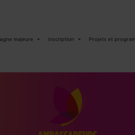
..
agne majeure
Inscription
Projets et progra
et contenu associés