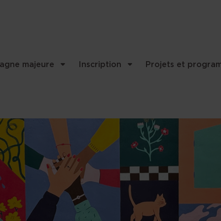
..
agne majeure
Inscription
Projets et progra
et contenu associés