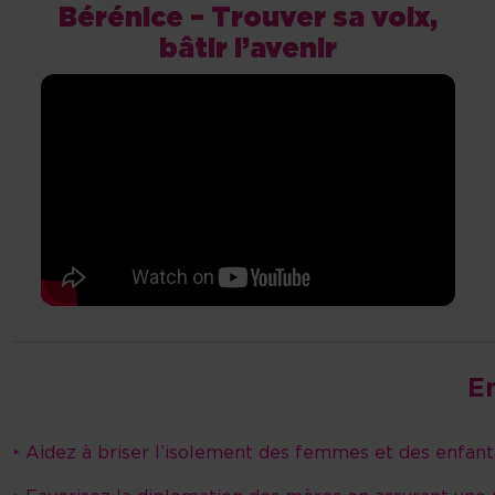
Bérénice – Trouver sa voix,
bâtir l’avenir
E
‣ Aidez à briser l’isolement des femmes et des enfant