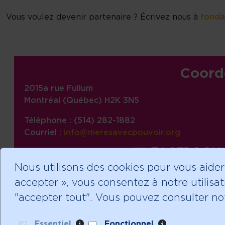
Vous voulez devenir partenaire ? Écrivez nous à
fonda
Informations sur le site, liens,
Coord
2015a rue Fullum
Montréal (Québec) H2K 3N5
Téléphone : (514) 282-1882
Courriel :
info@meresavecpouvoir.org
facebook
Suivez-nous !
Nous utilisons des cookies pour vous aider
accepter », vous consentez à notre utilisat
"accepter tout". Vous pouvez consulter not
Essentiel
Fonctionnel