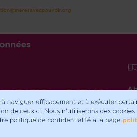
tion@meresavecpouvoir.org
 etc.
onnées
Ab
linkedin
instagram
in
 à naviguer efficacement et à exécuter certain
ion de ceux-ci. Nous n'utiliserons des cookie
re politique de confidentialité à la page
poli