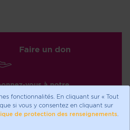
Faire un don
onnez-vous à notre
folettre!
es fonctionnalités. En cliquant sur « Tout
s que si vous y consentez en cliquant sur
tique de protection des renseignements
.