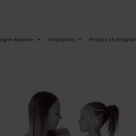
..
agne majeure
Inscription
Projets et progra
et contenu associés