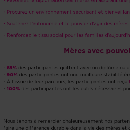
‣ Favorisez la diplomation des mères en assurant une
‣ Procurez un environnement sécurisant et bienveillan
‣ Soutenez l’autonomie et le pouvoir d’agir des mères
‣ Renforcez le tissu social pour les familles d’aujourd’
Mères avec pouvoir
-
85%
des participantes quittent avec un diplôme ou un
-
90%
des participantes ont une meilleure stabilité ém
- À l'issue de leur parcours, les participantes ont reçu
-
100%
des participantes ont les outils nécessaires p
Nous tenons à remercier chaleureusement nos partenair
faire une différence durable dans la vie des mères et 