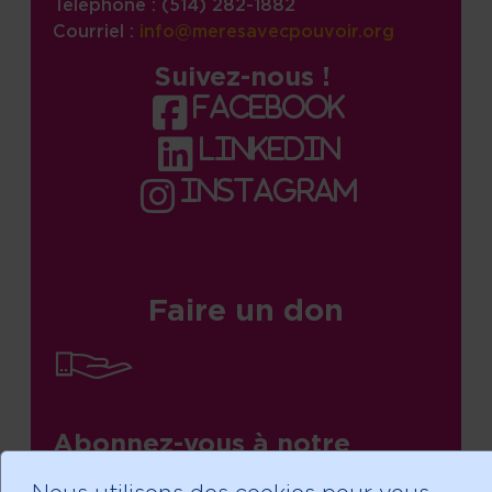
Téléphone : (514) 282-1882
Courriel :
info@meresavecpouvoir.org
Suivez-nous !
facebook
linkedin
instagram
Faire un don
Abonnez-vous à notre
infolettre!