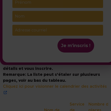
Cliquez ici pour voir toutes les nouvelles
Événements
et formations
Je m'inscris !
Les inscriptions s'adressent seulement aux
personnes ayant reçu une invitation.
Cliquez sur le nom de l'activité pour plus de
détails et vous inscrire.
Remarque: La liste peut s'étaler sur plusieurs
pages, voir au bas du tableau.
Cliquez ici pour visionner le calendrier des activités
Service
Nombre de
Nom de
de
places