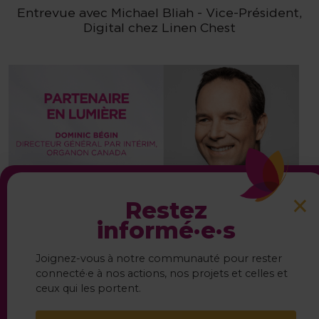
Entrevue avec Michael Bliah - Vice-Président,
Digital chez Linen Chest
×
Restez
informé·e·s
S’engager pour les mamans : une conversation
Joignez-vous à notre communauté pour rester
avec Dominic Bégin, directeur général par
connecté·e à nos actions, nos projets et celles et
intérim, Organon Canada
ceux qui les portent.