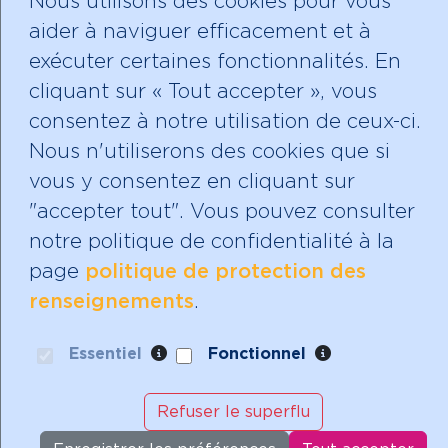
Nous utilisons des cookies pour vous
aider à naviguer efficacement et à
exécuter certaines fonctionnalités. En
cliquant sur « Tout accepter », vous
Mères avec pouvoir est un organisme de
consentez à notre utilisation de ceux-ci.
bienfaisance enregistré avec un statut
Nous n'utiliserons des cookies que si
d'exonération fiscale.
vous y consentez en cliquant sur
Notre numéro d'identification de bienfaisance
"accepter tout". Vous pouvez consulter
est: 888528809 RR 0001
notre politique de confidentialité à la
page
politique de protection des
renseignements
.
Essentiel
Fonctionnel
Refuser le superflu