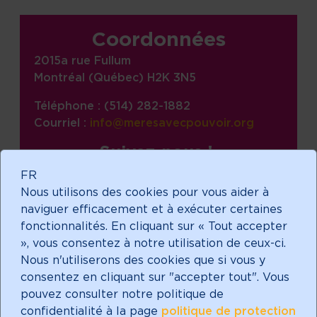
Informations sur le site, liens,
Coordonnées
2015a rue Fullum
Montréal (Québec) H2K 3N5
Téléphone : (514) 282-1882
Courriel :
info@meresavecpouvoir.org
Suivez-nous !
facebook
FR
Nous utilisons des cookies pour vous aider à
linkedin
naviguer efficacement et à exécuter certaines
instagram
fonctionnalités. En cliquant sur « Tout accepter
», vous consentez à notre utilisation de ceux-ci.
Nous n'utiliserons des cookies que si vous y
consentez en cliquant sur "accepter tout". Vous
pouvez consulter notre politique de
Faire un don
confidentialité à la page
politique de protection