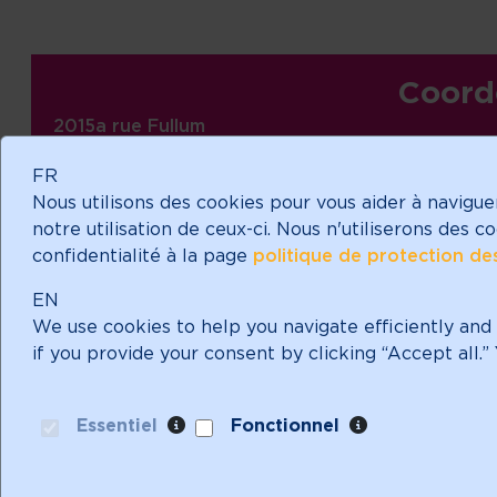
Informations sur le site, liens,
Coord
2015a rue Fullum
Montréal (Québec) H2K 3N5
FR
Téléphone : (514) 282-1882
Nous utilisons des cookies pour vous aider à navigue
Courriel :
info@meresavecpouvoir.org
notre utilisation de ceux-ci. Nous n'utiliserons des 
confidentialité à la page
politique de protection d
facebook
Suivez-nous !
EN
We use cookies to help you navigate efficiently and 
if you provide your consent by clicking “Accept all.
Essentiel
Fonctionnel
Mères avec pouvoir est
Notre n