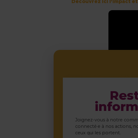
Découvrez ici l'impact e
Res
inform
Joignez-vous à notre comm
connecté·e à nos actions, no
ceux qui les portent.