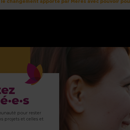
t le changement apporté par Mères avec pouvoir po
tez
é·e·s
unauté pour rester
s projets et celles et