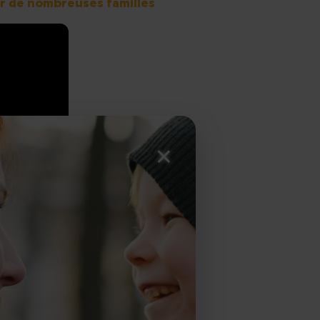
ur de nombreuses familles
×