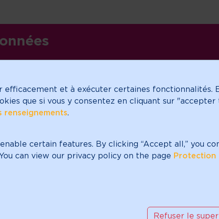
 etc.
onnées
r efficacement et à exécuter certaines fonctionnalités. 
cookies que si vous y consentez en cliquant sur "accepter
Ab
es renseignements
.
linkedin
instagram
in
enable certain features. By clicking “Accept all,” you co
” You can view our privacy policy on the page
Protection 
 un organisme de bienfaisance enregistré avec un statut
uméro d'identification de bienfaisance est: 888528809
Refuser le super