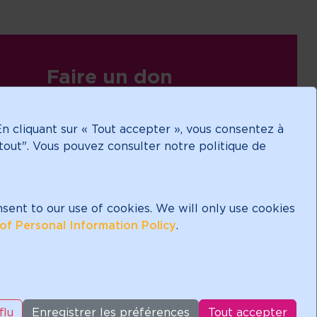
Faire un don
En cliquant sur « Tout accepter », vous consentez à
 tout". Vous pouvez consulter notre politique de
onnez-vous à notre
folettre!
nsent to our use of cookies. We will only use cookies
of Personal Information Policy
.
 d'exonération fiscale.
 RR 0001
flu
Enregistrer les préférences
Tout accepter