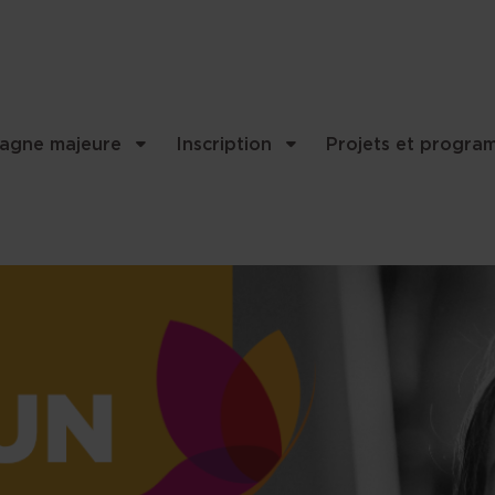
..
agne majeure
Inscription
Projets et progra
et contenu associés