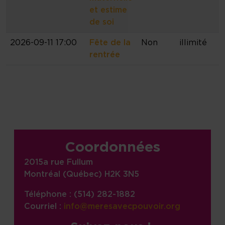
et estime
de soi
2026-09-11 17:00
Fête de la
Non
illimité
rentrée
Site information, links, etc.
Coordonnées
2015a rue Fullum
Montréal (Québec) H2K 3N5
Téléphone : (514) 282-1882
Courriel :
info@meresavecpouvoir.org